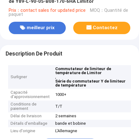
de Y89-L-90-05-B08-170-6HA Limitor
Prix：contact sales for updated price
MOQ：Quantité de
paquet
meilleur prix
Contactez
Description De Produit
Commutateur de limiteur de
température de Limitor
Surligner
,
Série du commutateur Y de limiteur
de température
Capacité
1000+
d'approvisionnement
Conditions de
T/T
paiement
Délai de livraison
2 semaines
Détails d'emballage
bande et bobine
Lieu d'origine
L'Allemagne