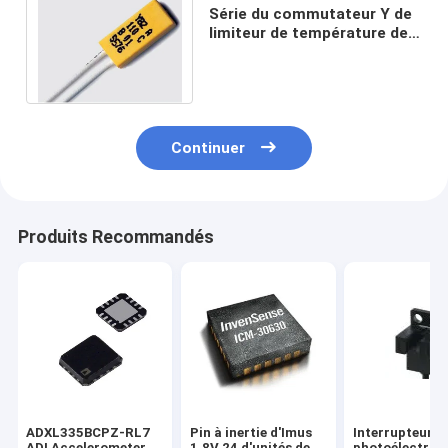
Série du commutateur Y de
limiteur de température de
Y89-L-90-05-B08-170-6HA
Limitor
Continuer
Produits Recommandés
ADXL335BCPZ-RL7
Pin à inertie d'Imus
Interrupteur
ADI Accelerometer
1.8V 24 d'unités de
photoélectriqu