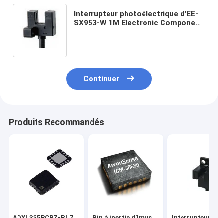
Interrupteur photoélectrique d'EE-
SX953-W 1M Electronic Component
Sensors OMRON
Continuer
Produits Recommandés
ADXL335BCPZ-RL7
Pin à inertie d'Imus
Interrupteur