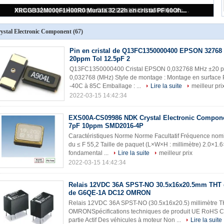
Pin en cristal de Q13FC1350000400 EPSON 32768 kilohertz 20ppm Tol 12.5pF 2
ystal Electronic Component
(67)
Pin en cristal de Q13FC1350000400 EPSON 32768 
20ppm Tol 12.5pF 2
Q13FC1350000400 Cristal EPSON 0,032768 MHz ±20 ppm 
0,032768 (MHz) Style de montage : Montage en surface 
-40C à 85C Emballage : ...
Lire la suite
meilleur pri
2022-03-15 14:42:34
EXS00A-CS09986 NDK Crystal Electronic Compon
7pF 10ppm SMD2016-4P
Caractéristiques Norme Norme Facultatif Fréquence nomi
du ≤ F 55,2 Taille de paquet (L×W×H : millimètre) 2.0×1.6
fondamental ...
Lire la suite
meilleur prix
2022-03-15 14:42:34
Relais 12VDC 36A SPST-NO 30.5x16x20.5mm THT 
de G6QE-1A DC12 OMRON
Relais 12VDC 36A SPST-NO (30.5x16x20.5) millimètre 
OMRONSpécifications techniques de produit UE RoHS 
partie Actif Des véhicules à moteur Non ...
Lire la suite