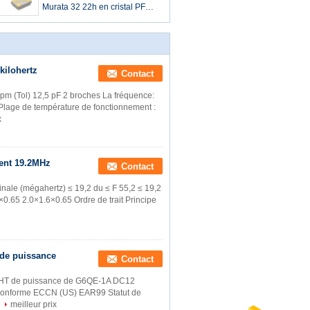
Murata 32 22h en cristal PF
60Ohm 3 de mégahertz dans
SMD T/R
kilohertz
Contact
(Tol) 12,5 pF 2 broches La fréquence:
Plage de température de fonctionnement :
x
ent 19.2MHz
Contact
nale (mégahertz) ≤ 19,2 du ≤ F 55,2 ≤ 19,2
×0.65 2.0×1.6×0.65 Ordre de trait Principe
de puissance
Contact
THT de puissance de G6QE-1A DC12
Conforme ECCN (US) EAR99 Statut de
meilleur prix