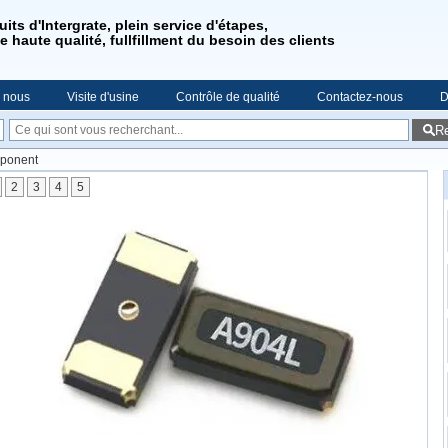
its d'Intergrate, plein service d'étapes,
e haute qualité, fullfillment du besoin des clients
e nous
Visite d'usine
Contrôle de qualité
Contactez-nous
D
R
mponent
2
3
4
5