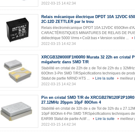
2022-03-15 14:42:34
Relais mécanique électrique DPDT 10A 12VDC 65
2C-12D ZETTLER par le trou
Relais électromécanique DPDT 10A 12VDC 650Ohm d'A
CARACTÉRISTIQUES MINIATURES DE RELAIS DE PUIS
diélectrique 5000 Vrms • Coût bas • Version scellée ...
2022-03-15 14:42:34
XRCGB32M000F1H00R0 Murata 32 22h en cristal 
mégahertz dans SMD T/R
Stabilité en cristal de 22h de ± de Tol de 22h du ± 
60Ohm 3-Pin SMD T/RSpécifications techniques de pr
Statut de partie NRND HTS ...
Lire la suite
meilleur 
2022-03-15 14:42:34
Pin en cristal SMD T/R de XRCGB27M120F2P10R0
27.12MHz 20ppm 10pF 80Ohm 4
Stabilité en cristal de 32h de ± de Tol de 32h du ± 
10pF 80Ohm 4-Pin SMD T/RSpécifications techniques 
EAR99 Statut de partie Actif ...
Lire la suite
meilleur 
2022-03-15 14:42:34