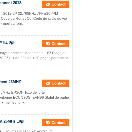
ponent 2012-
Contact
nt 2012-2P 32.768KHz 7PF ±20PPM
Code de Rohs : Oui Code de cycle de vie
meilleur prix
6MHZ 9pF
Contact
ype principe fondamental : 8Z Plage de
 ℃ 25) : ± de 22h de ± 30 pages par minute,
onent 26MHZ
Contact
26MHZ EPSON Tcxo de forte
Conforme ECCN (US) EAR99 Statut de partie
meilleur prix
nt 26MHz 10pF
Contact