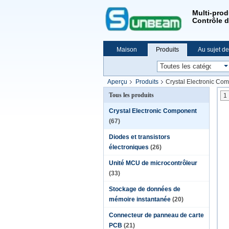
Multi-produ
Contrôle d
Maison
Produits
Au sujet d
Aperçu
Produits
Crystal Electronic Co
Tous les produits
1
Crystal Electronic Component
(67)
Diodes et transistors
électroniques
(26)
Unité MCU de microcontrôleur
(33)
Stockage de données de
mémoire instantanée
(20)
Connecteur de panneau de carte
PCB
(21)