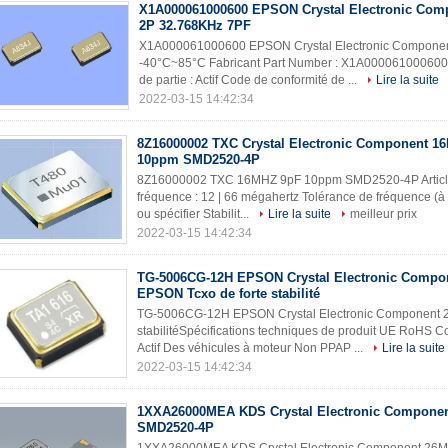
X1A000061000600 EPSON Crystal Electronic Com
2P 32.768KHz 7PF
X1A000061000600 EPSON Crystal Electronic Compone
-40°C~85°C Fabricant Part Number : X1A000061000600 
de partie : Actif Code de conformité de ...
Lire la suite
2022-03-15 14:42:34
8Z16000002 TXC Crystal Electronic Component 1
10ppm SMD2520-4P
8Z16000002 TXC 16MHZ 9pF 10ppm SMD2520-4P Article/t
fréquence : 12 | 66 mégahertz Tolérance de fréquence (à
ou spécifier Stabilit...
Lire la suite
meilleur prix
2022-03-15 14:42:34
TG-5006CG-12H EPSON Crystal Electronic Comp
EPSON Tcxo de forte stabilité
TG-5006CG-12H EPSON Crystal Electronic Component 
stabilitéSpécifications techniques de produit UE RoHS 
Actif Des véhicules à moteur Non PPAP ...
Lire la suite
2022-03-15 14:42:34
1XXA26000MEA KDS Crystal Electronic Compone
SMD2520-4P