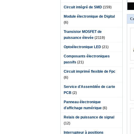
Circuit intégré de SMD
(159)
Module électronique de Digital
Cr
(6)
Transistor MOSFET de
puissance élevée
(2119)
Optoélectronique LED
(21)
Composants électroniques
passifs
(21)
Circuit imprimé flexible de Fpc
(6)
Service d'Assemblée de carte
PCB
(2)
Panneau électronique
d'affichage numérique
(6)
Relais de puissance de signal
(12)
Interrupteur à positions