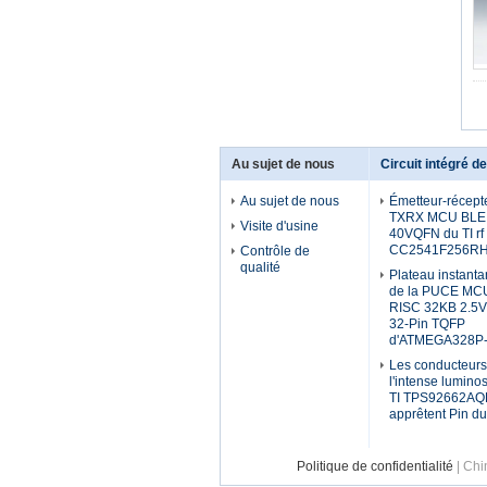
Au sujet de nous
Circuit intégré 
Au sujet de nous
Émetteur-récept
TXRX MCU BLE 
Visite d'usine
40VQFN du TI rf
CC2541F256R
Contrôle de
qualité
Plateau instanta
de la PUCE MC
RISC 32KB 2.5V
32-Pin TQFP
d'ATMEGA328P
Les conducteurs
l'intense lumino
TI TPS92662A
apprêtent Pin du
Politique de confidentialité
| Chi