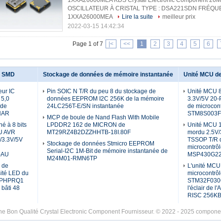
1XXA26000MEA KDS Crystal Electronic Component 26
OSCILLATEUR À CRISTAL TYPE : DSA221SDN FRÉQUEN
1XXA26000MEA
Lire la suite
meilleur prix
2022-03-15 14:42:34
Page 1 of 7
|<
<<
1
2
3
4
5
6
de SMD
Stockage de données de mémoire instantanée
Unité MCU de
eur IC
Pin SOIC N T/R du peu 8 du stockage de
Unité MCU 
5,0
données EEPROM I2C 256K de la mémoire
3.3V/5V 20-
 de
24LC256T-E/SN instantanée
de microcont
HAR
STM8S003
MCP de boule de Nand Flash With Mobile
né à 8 bits
LPDDR2 162 de MICRON de
Unité MCU 
U AVR
MT29RZ4B2DZZHHTB-18I.80F
mordu 2.5V/
/3.3V/5V
TSSOP T/R 
Stockage de données Stmicro EEPROM
microcontrôl
Serial-I2C 1M-Bit de mémoire instantanée de
-AU
MSP430G22
M24M01-RMN6TP
 de
L'unité MCU
sité LED du
microcontrôl
QPHPRQ1
STM32F030
 bâti 48
l'éclair de 
RISC 256K
ne Bon Qualité Crystal Electronic Component Fournisseur. © 2022 - 2025 componen