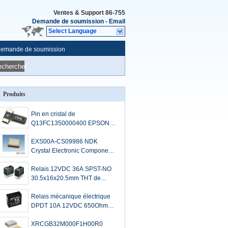
Ventes & Support
86-755
Demande de soumission
-
Email
Select Language
emande de soumission
echercher
Produits
Pin en cristal de
Q13FC1350000400 EPSON
32768 kilohertz 20ppm Tol
12.5pF 2
EXS00A-CS09986 NDK
Crystal Electronic Component
19.2MHz 7pF 10ppm
SMD2016-4P
Relais 12VDC 36A SPST-NO
30.5x16x20.5mm THT de
puissance de G6QE-1A DC12
OMRON
Relais mécanique électrique
DPDT 10A 12VDC 650Ohm
d'AZ733-2C-12D ZETTLER par
le trou
XRCGB32M000F1H00R0