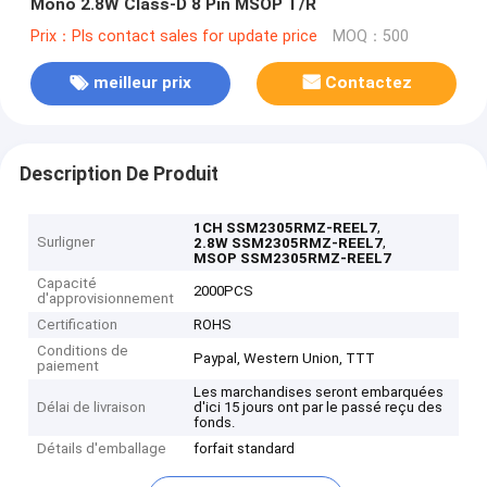
Mono 2.8W Class-D 8 Pin MSOP T/R
Prix：Pls contact sales for update price
MOQ：500
meilleur prix
Contactez
Description De Produit
,
1CH SSM2305RMZ-REEL7
Surligner
,
2.8W SSM2305RMZ-REEL7
MSOP SSM2305RMZ-REEL7
Capacité
2000PCS
d'approvisionnement
Certification
ROHS
Conditions de
Paypal, Western Union, TTT
paiement
Les marchandises seront embarquées
Délai de livraison
d'ici 15 jours ont par le passé reçu des
fonds.
Détails d'emballage
forfait standard