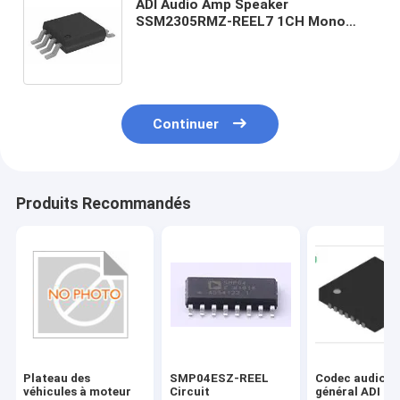
ADI Audio Amp Speaker
SSM2305RMZ-REEL7 1CH Mono
2.8W Class-D 8 Pin MSOP T/R
Continuer
Produits Recommandés
Plateau des
SMP04ESZ-REEL
Codec audio à
véhicules à moteur
Circuit
général ADI