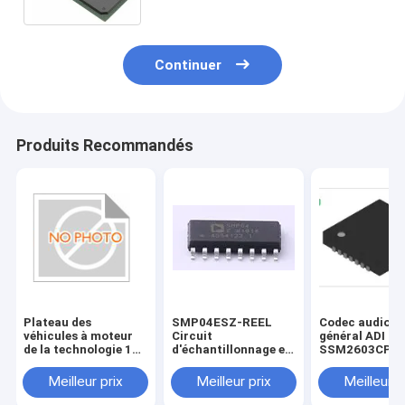
Continuer
Produits Recommandés
Plateau des
SMP04ESZ-REEL
Codec audio à
véhicules à moteur
Circuit
général ADI
de la technologie 1V
d'échantillonnage et
SSM2603CPZ-
324-Pin CSBGA des
de maintien ADI 4CH
28 broches L
cellules 28nm de la
11us 16 broches
EP T/R
Meilleur prix
Meilleur prix
Meilleur p
famille 101440 de
SOIC N T/R
XA7A100T-