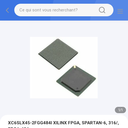
1
/
1
XC6SLX45-2FGG484I XILINX FPGA, SPARTAN-6, 316/,